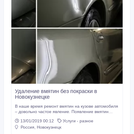
Удаление вмятин без покраски в
Новокузнецке
В наше время ремонт вмятин на кузове автомобиля
– довольно частое явление. Появление вмятин
может произойти по многим причинам - град,
13/01/2019 00:12
Услуги - разное
падение твердых предметов, неудачная парковка,
Россия, Новокузнецк
мелкие ДТП и т.д. Во многих случаях подобные
повреждения кузова автомобиля можно устранить