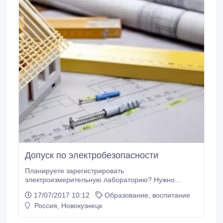
Допуск по электробезопасности
Планируете зарегистрировать
электроизмерительную лабораторию? Нужно
удостоверение для работы на производстве?
17/07/2017 10:12
Образование, воспитание
Хотите повысить либо продлить корочки по
Россия, Новокузнецк
электробезопасности? Выдаем удостоверения по
электробезопасности в короткий срок при