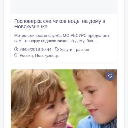
Госповерка счетчиков воды на дому в
Новокузнецке
Метрологическая служба МС-РЕСУРС предлагает
вам - поверку водосчетчиков на дому, без
демонтажа! Не нарушая пломб, проводится
28/06/2018 10:44
Услуги - разное
поверка. Вам выдается свидетельство о поверке,
Россия, Новокузнецк
копию которого и текущие показания вы передаёте
в Расчетный Центр ВодоКанала по месту
жительства. Срок эксплуатации счетчиков
продлевается: на 6 лет для холодной и на 4 года
для горячей воды.