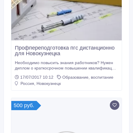
Профпереподготовка пгс дистанционно
для Новокузнецка
Необходимо повысить знания работников? Нужен
диплом о краткосрочном повышении квалификации
240-520 часов? Хотите получить дополнительные
17/07/2017 10:12
Образование, воспитание
знания? Приглашаем пройти курсы
Россия, Новокузнецк
профессиональной переподготовки пгс
дистанционно (без отрыва от работы). Количество
часов в дипломе 260-540. В итоге Вы получаете
диплом о профпереподготовке, который фактически
500 руб.
приравнивается к Диплому о втором Высшем
образовании.