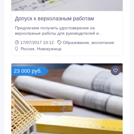
Допуск к верхолазным работам
Предлагаем получить удостоверение на
верхолазные работы для руководителей и
работников компаний с 1 по 3 группы.
17/07/2017 10:12
Образование, воспитание
Дистанционно (без личного присутствия работника).
Россия, Новокузнецк
Выгодные цены. Ускоренные сроки выдачи.
Документы доставляет Вам персонально курьерской
службой. Удостоверение охрана труда на высоте
также позволит компаниям создавать свои
23 000 руб.
аттестационные комиссии и проводить внутренние
инструктажи сотрудников.