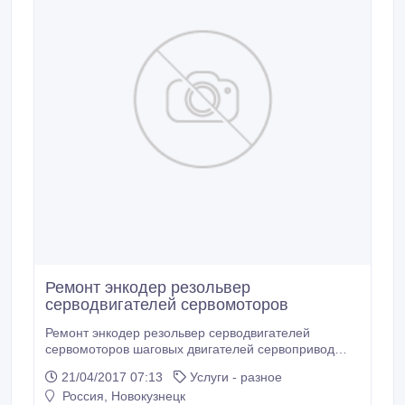
Ремонт энкодер резольвер
серводвигателей сервомоторов
Ремонт энкодер резольвер серводвигателей
сервомоторов шаговых двигателей сервопривод
настройка ремонт энкодер резольвер
21/04/2017 07:13
Услуги - разное
серводвигателей сервомоторов шаговых двигателей
Россия, Новокузнецк
сервопривод настройка ремонт энкодера, ремонт