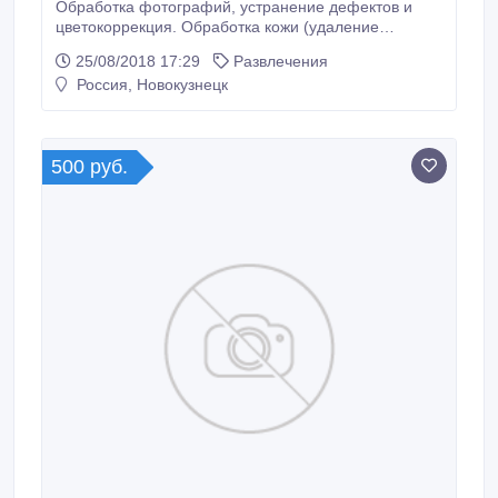
Обработка фотографий, устранение дефектов и
цветокоррекция. Обработка кожи (удаление
морщин, пятен итд...). Коррекция фигуры (худее/
25/08/2018 17:29
Развлечения
полнее итд...). Удаление лишних объектов с
Россия, Новокузнецк
фотографии (люди на заднем плане, мусор и
другие объекты). Удаление всего фона. Настройка
насыщенности, резкости и контрастности.
500 руб.