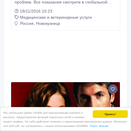
проблем. Все показания смотрите в глобальной
сети..
18/11/2016 10:23
Медицинские и ветеринарные услуги
Россия, Новокузнецк
Мы используем файлы cookie для персонализации контента и
Принять!
рекламы, предоставления функций социальных сетей и анализа
нашего трафика. На сайте действует политика о неразглашении персональных данных. Используя
этот веб-сайт, вы соглашаетесь с нашим использованием coookies.
Узнать больше