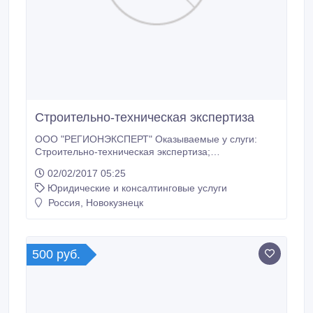
Ремонтируем послегарантийное оборудование.
Строительно-техническая экспертиза
ООО "РЕГИОНЭКСПЕРТ" Оказываемые у слуги:
Строительно-техническая экспертиза;
Автотехническая экспертиза; Программно-
02/02/2017 05:25
техническая экспертиза; Подчерковедческая
Юридические и консалтинговые услуги
экспертиза; Бухгалтерская экспертиза; Оценка
недвижимости и автотранспортных средств;
Россия, Новокузнецк
Юридические услуги; .
500 руб.