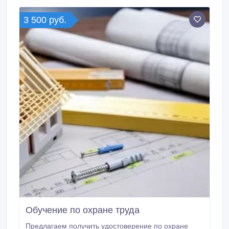
минимальном пакете документов. Гарантия
качества. Группы по электробезопасности совторой
3 500 руб.
по пятую.
Обучение по охране труда
Предлагаем получить удостоверение по охране