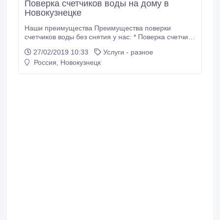
Поверка счетчиков воды на дому в
Новокузнецке
Наши преимущества Преимущества поверки
счетчиков воды без снятия у нас: * Поверка счетчика
воды без снятия * Низкая цена за поверку счетчиков
27/02/2019 10:33
Услуги - разное
воды. * Выполнение заявок день в день или на
Россия, Новокузнецк
следующий — как удобно. * Обслуживаем все
районы и пригород Новокузнецка. * Аттестат
аккредитации N° РОСС RU.