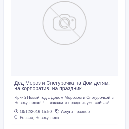
Дед Мороз и Снегурочка на Дом детям,
на корпоратив, на праздник
Яркий Новый год с Дедом Морозом и Снегурочкой в
Новокузнецке!!! — закажите праздник уже сейчас!
Профессиональные Дед Мороз и Снегурочка для
19/12/2016 15:50
Услуги - разное
детей и взрослых поздравят у Вас дома, в саду,
Россия, Новокузнецк
школе, офисе. У нас можно заказать: Дед Мороз и
Снегурочка на дом( программки 15 или 30 минут) В
частный или муниципальный детский сад