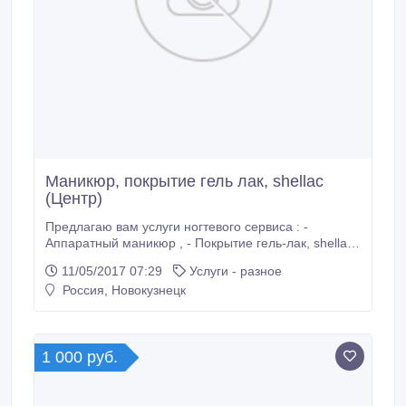
Маникюр, покрытие гель лак, shellac
(Центр)
Предлагаю вам услуги ногтевого сервиса : -
Аппаратный маникюр , - Покрытие гель-лак, shellac,
- Экспресс педикюр , - Укрепление и выравнивание
11/05/2017 07:29
Услуги - разное
ногтевой пластины , - Аэрография на ногтях
Россия, Новокузнецк
Работаю на качественном материале , опыт более
3х лет Большая палитра цветов, пополненная
новыми весенними красками.
1 000 руб.