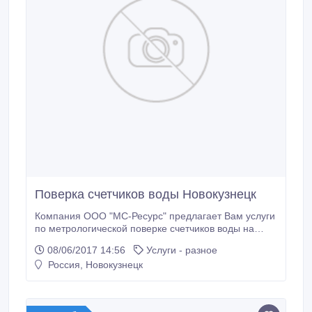
Поверка счетчиков воды Новокузнецк
Компания ООО "МС-Ресурс" предлагает Вам услуги
по метрологической поверке счетчиков воды на
дому без снятия и бесплатный выезд мастера на
08/06/2017 14:56
Услуги - разное
дом. Аттестат аккредитации в области обеспечения
Россия, Новокузнецк
единства измерений РОСС RU.0001.310376 Наши
преимущества Преимущества поверки счетчиков
воды без снятия у нас: * Поверка счетчика воды без
снятия * Низкая цена за поверку счетчиков воды.