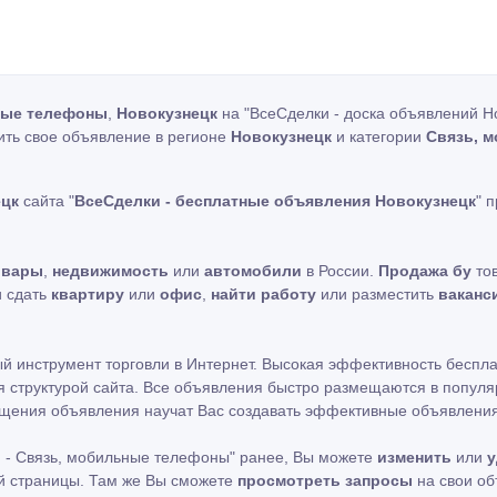
ные телефоны
,
Новокузнецк
на "ВсеСделки - доска объявлений Но
ить свое объявление в регионе
Новокузнецк
и категории
Связь, 
ецк
сайта "
ВсеСделки - бесплатные объявления Новокузнецк
" 
овары
,
недвижимость
или
автомобили
в России.
Продажа бу
тов
и сдать
квартиру
или
офис
,
найти работу
или разместить
ваканс
ный инструмент торговли в Интернет. Высокая эффективность беспл
 структурой сайта. Все объявления быстро размещаются в популя
мещения объявления научат Вас создавать эффективные объявления
 - Связь, мобильные телефоны" ранее, Вы можете
изменить
или
у
ой страницы. Там же Вы сможете
просмотреть запросы
на свои о