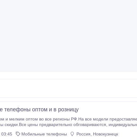
 телефоны оптом и в розницу
м и мелким оптом во все регионы РФ.На все модели предоставляе
ы скидки.Все цены предварительно обговариваются, индивидуаль
я GPS автонавигаторы, автомагнитоллы, авторегистраторы.
 03:45
Мобильные телефоны
Россия, Новокузнецк