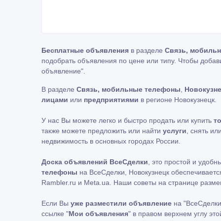
Бесплатные объявления
в разделе
Связь, мобиль
подобрать объявления по цене или типу. Чтобы добав
объявление"
.
В разделе
Связь, мобильные телефоны
,
Новокузн
лицами
или
предприятиями
в регионе Новокузнецк.
У нас Вы можете легко и быстро продать или купить
т
также можете предложить или найти
услуги
, снять ил
недвижимость в основных городах России.
Доска объявлений ВсеСделки
, это простой и удоб
телефоны
на ВсеСделки, Новокузнецк обеспечивается
Rambler.ru и Meta.ua. Наши советы на странице раз
Если Вы
уже разместили объявление
на "ВсеСделки
ссылке "
Мои объявления
" в правом верхнем углу эт