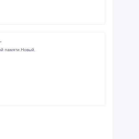
,
ows CE 6.0 Core, 4 гига встроенной памяти.Новый.