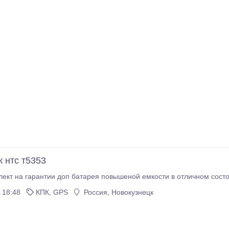
к нтс т5353
ект на гарантии доп батарея повышеной емкости в отличном сост
 18:48
КПК, GPS
Россия, Новокузнецк